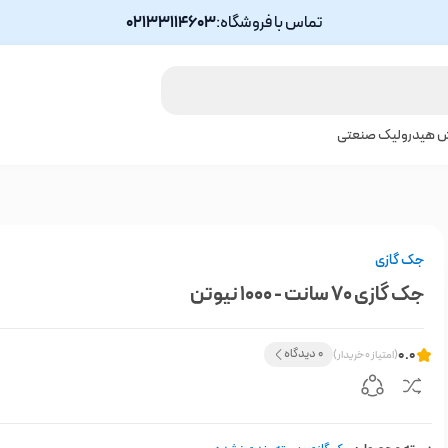
تماس با فروشگاه:
02133114603
ش هیدرولیک صنعتی
جک گازی
جک گازی 70 سانت - 1000 نیوتن
0.0
0 دیدگاه
(امتیاز 0 خریدار)