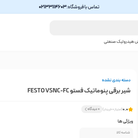
تماس با فروشگاه:
02133114603
ش هیدرولیک صنعتی
دسته بندی نشده
شیر برقی پنوماتیک فستو FESTO VSNC-FC
0.0
0 دیدگاه
(امتیاز 0 خریدار)
ویژگی ها
شناسه کالا