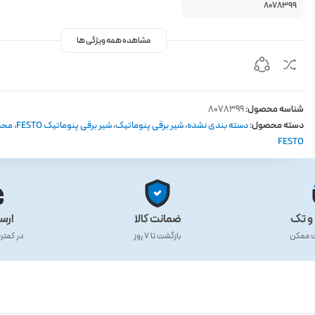
8078399
مشاهده همه ویژگی ها
شناسه محصول:
8078399
دسته محصول:
دسته بندی نشده
،
شیر برقی پنوماتیک
،
شیر برقی پنوماتیک FESTO
،
محص
FESTO
و تک
ضمانت کالا
ارس
ت ممکن
بازگشت تا ۷ روز
در کمتر