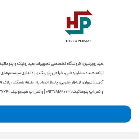
ارائه‌دهنده مشاوره فنی، طراحی پاورپک و راه‌اندازی سیستم‌های
آدرس: تهران، لاله‌زار جنوبی، پاساژ اتحادیه، طبقه همکف، پلاک ۳۹ | تلفن: 02133114603 - 02133114604
واتس‌اپ پنوماتیک: 09378189003 | واتس‌اپ هیدرولیک: 09125007764 | ایمیل: