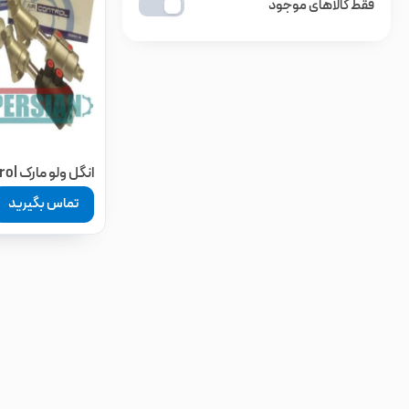
فقط کالاهای موجود
انگل ولو مارک Air control چین
تماس بگیرید