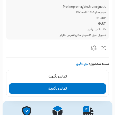
Proline promag electromagnetic
موجود از DN15 تا DN600
1/2 تا 24
HART
20…4 میلی آمپر
تحویل طبق کد درخواستی اندرس هاوزر
دسته محصول:
ابزار دقیق
تماس بگیرید
تماس بگیرید