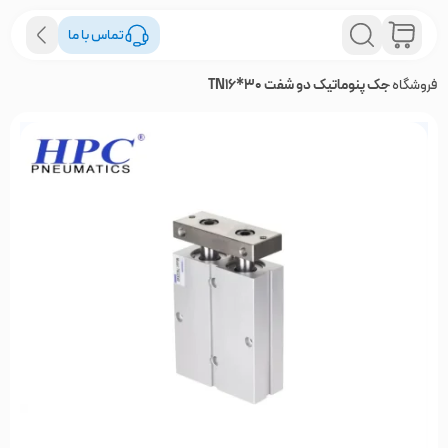
تماس با ما
فروشگاه
جک پنوماتیک دو شفت TN16*30