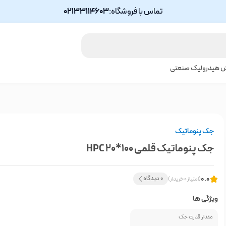
تماس با فروشگاه:
02133114603
ش هیدرولیک صنعتی
جک پنوماتیک
جک پنوماتیک قلمی 100*20 HPC
0.0
0 دیدگاه
(امتیاز 0 خریدار)
ویژگی ها
مقدار قدرت جک