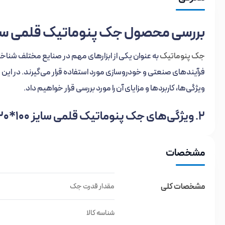
بررسی محصول جک پنوماتیک قلمی سایز 100
جک‌ پنوماتیک
به عنوان یکی از ابزارهای مهم در صنایع مختلف شناخته می
فرآیندهای صنعتی و خودروسازی مورد استفاده قرار می‌گیرند. در این
ویژگی‌ها، کاربردها و مزایای آن را مورد بررسی قرار خواهیم داد.
2. ویژگی‌های جک پنوماتیک قلمی سایز 100*20
قطر داخلی سیلندر:
20 میلی‎متر
مشخصات
کورس:
100 میلی‌متر
حداکثر قدرت در 6 بار:
19 کیلوگرم-نیرو
مشخصات کلی
مقدار قدرت جک
جنس شفت:
کروم – استیل
جنس بدنه:
استیل
شناسه کالا