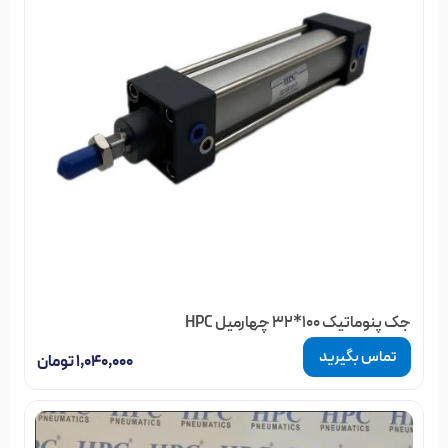
جنس شفت:
کروم-استیل
جنس لوله
: آلومنیوم ضد زنگ
تحمل فشار
: 12 بار
تحمل دما:
90 درجه سانتیگراد
ابعاد:
استاندارد ISO طبق کاتالوگ زیر:
جک پنوماتیک 100*32 چهارمیل HPC
تماس بگیرید
۱,۰۴۰,۰۰۰
تومان