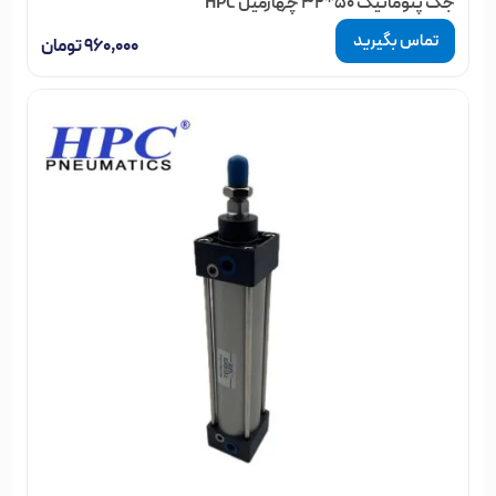
جک پنوماتیک 50*32 چهارمیل HPC
تماس بگیرید
۹۶۰,۰۰۰
تومان
200
1884
چهارمیل
250
2943
چهارمیل
کاربردهای جک پنوماتیک سایز 200*50
جک پنوماتیک سایز 200*50 در صنایع مختلف کاربردهای فراوانی
دارد. برخی از این کاربردها عبارتند از:
صنعت خودروسازی
: در خط تولید خودرو، جک‌های پنوماتیک برای
جابجایی قطعات و مونتاژ استفاده می‌شوند.
صنعت بسته‌بندی
: در فرآیند بسته‌بندی، این جک‌ها برای جابجایی
و قرار دادن محصولات در بسته‌ها به کار می‌روند.
تولید ماشین‌آلات
: در تولید ماشین‌آلات صنعتی، جک‌های