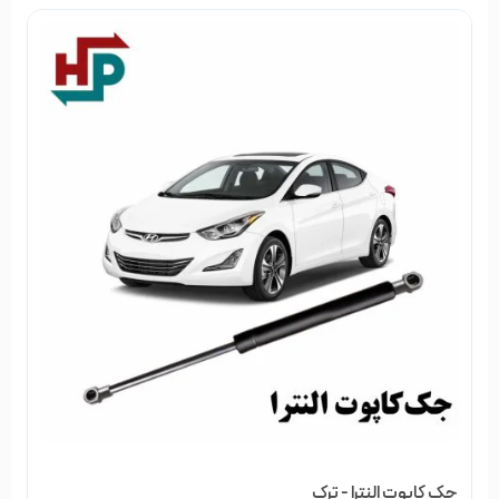
جک کاپوت النترا - ترک