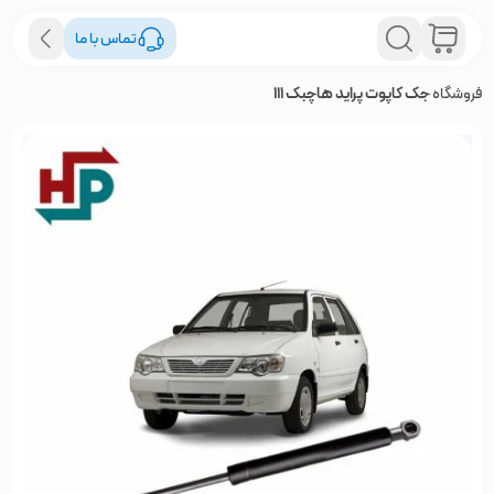
تماس با ما
فروشگاه
جک کاپوت پراید هاچبک 111