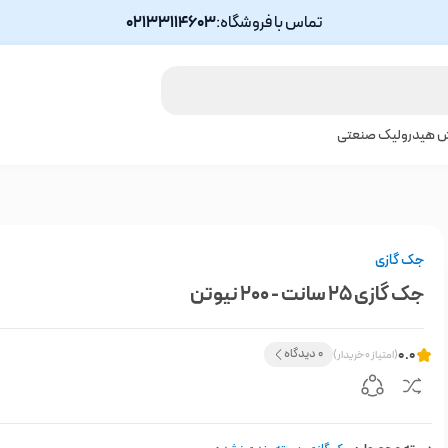
تماس با فروشگاه:
02133114603
ش هیدرولیک صنعتی
جک گازی
جک گازی 25 سانت - 200 نیوتن
0.0
0 دیدگاه
(امتیاز 0 خریدار)