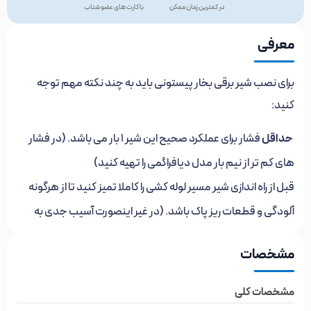
در کمترین زمان ممکن
با کارت های عضو شتاب
معرفی
برای نصب شیر برقی بخار پیستونی باید به چند نکته مهم توجه
کنید:
حداقل
فشار برای عملکرد صحیح این شیر 1 بار می باشد. (در فشار
های کم تر از نیم بار مدل دیافراگمی را تهیه کنید)
قبل از راه اندازی شیر مسیر لوله کشی را کاملا تمیز کنید تا از هرگونه
آلودگی و قطعات ریز پاک باشد. (در غیر اینصورت آسیب جدی به
شیر می رسد)
مشخصات
برای افزایش طول عمر شیر توصیه می شود از یک فیلتر خط بخار Y
شکل استفاده کنید. (محل نصب قبل از شیر باشد)
مشخصات کلی
به هیچ عنوان
نکنید
شیر را به صورت عمودی نصب
. نصب فقط به