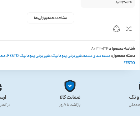
8033034
مشاهده همه ویژگی ها
شناسه محصول:
8033034
دسته محصول:
دسته بندی نشده
،
شیر برقی پنوماتیک
،
شیر برقی پنوماتیک FESTO
،
محص
FESTO
و تک
ضمانت کالا
ارس
ت ممکن
بازگشت تا ۷ روز
در کمتر