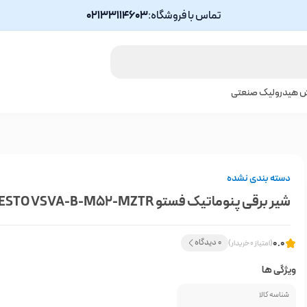
تماس با فروشگاه:
02133114603
ش هیدرولیک صنعتی
دسته بندی نشده
شیر برقی پنوماتیک فستو FESTO VSVA-B-M52-MZTR
0.0
0 دیدگاه
(امتیاز 0 خریدار)
ویژگی ها
شناسه کالا