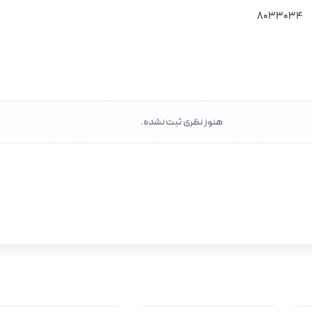
8033034
هنوز نظری ثبت نشده.