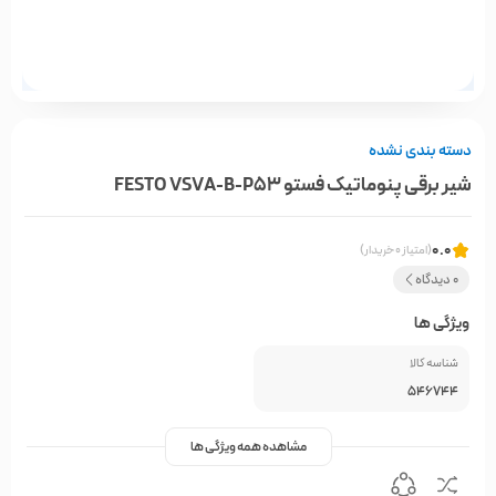
دسته بندی نشده
شیر برقی پنوماتیک فستو FESTO VSVA-B-P53
0.0
(امتیاز 0 خریدار)
0 دیدگاه
ویژگی ها
شناسه کالا
546744
مشاهده همه ویژگی ها