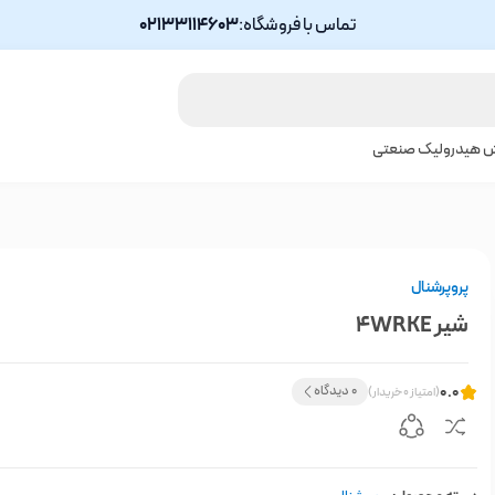
تماس با فروشگاه:
02133114603
ش هیدرولیک صنعتی
پروپرشنال
شیر 4WRKE
0.0
0 دیدگاه
(امتیاز 0 خریدار)