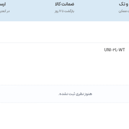
و تک
ضمانت کالا
ارس
ت ممکن
بازگشت تا ۷ روز
در کمتر
UNI-2L-WT
هنوز نظری ثبت نشده.