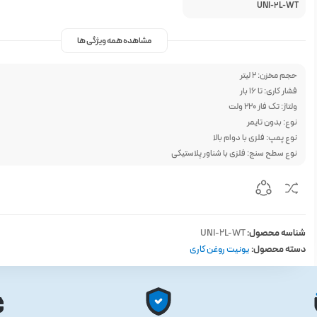
UNI-2L-WT
مشاهده همه ویژگی ها
حجم مخزن: 2 لیتر
فشار کاری: تا 16 بار
ولتاژ: تک فاز 220 ولت
نوع: بدون تایمر
نوع پمپ: فلزی با دوام بالا
نوع سطح سنج: فلزی با شناور پلاستیکی
شناسه محصول:
UNI-2L-WT
دسته محصول:
یونیت روغن کاری