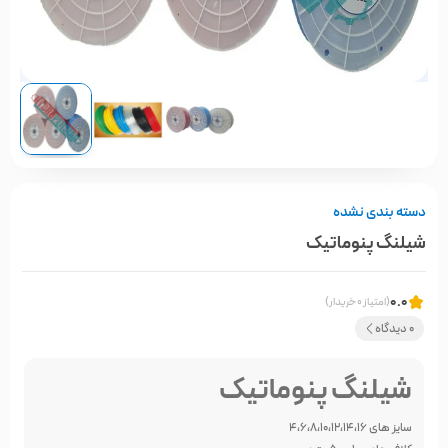
دسته بندی نشده
شیلنگ پنوماتیک
0.0
(امتیاز 0 خریدار)
0 دیدگاه
شیلنگ پنوماتیک
سایز های 4،6،8،10،12،14،16